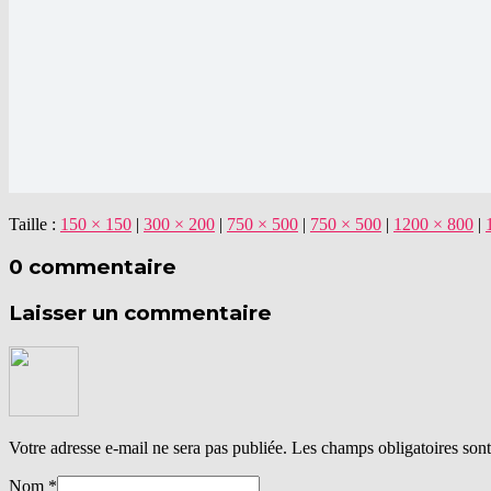
Taille :
150 × 150
|
300 × 200
|
750 × 500
|
750 × 500
|
1200 × 800
|
0 commentaire
Laisser un commentaire
Votre adresse e-mail ne sera pas publiée.
Les champs obligatoires son
Nom
*