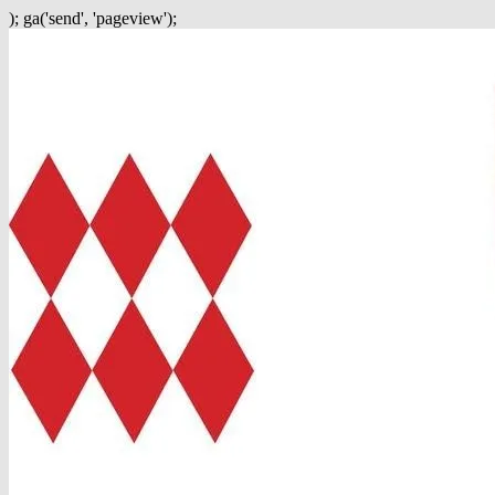
); ga('send', 'pageview');