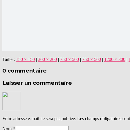
Taille :
150 × 150
|
300 × 200
|
750 × 500
|
750 × 500
|
1200 × 800
|
0 commentaire
Laisser un commentaire
Votre adresse e-mail ne sera pas publiée.
Les champs obligatoires son
Nom
*