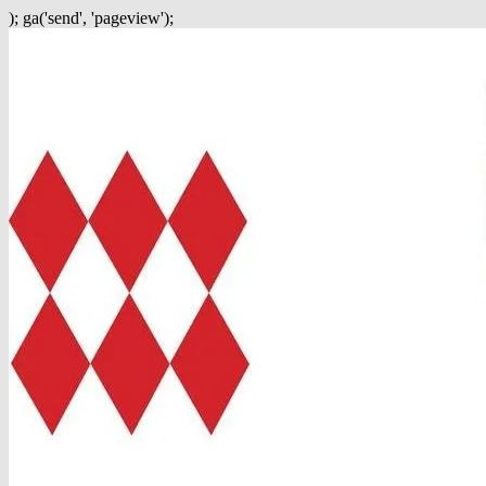
); ga('send', 'pageview');