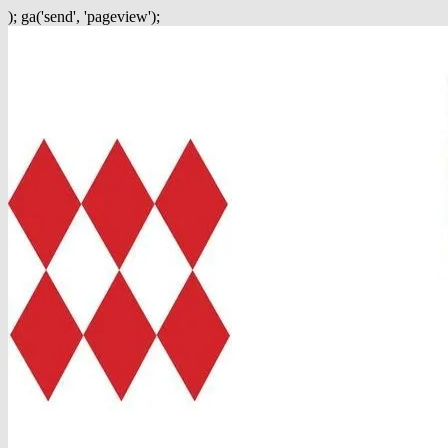
); ga('send', 'pageview');