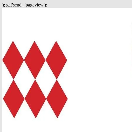
); ga('send', 'pageview');