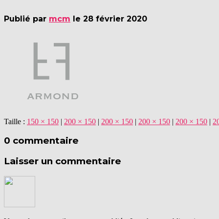
Publié par
mcm
le
28 février 2020
Taille :
150 × 150
|
200 × 150
|
200 × 150
|
200 × 150
|
200 × 150
|
2
0 commentaire
Laisser un commentaire