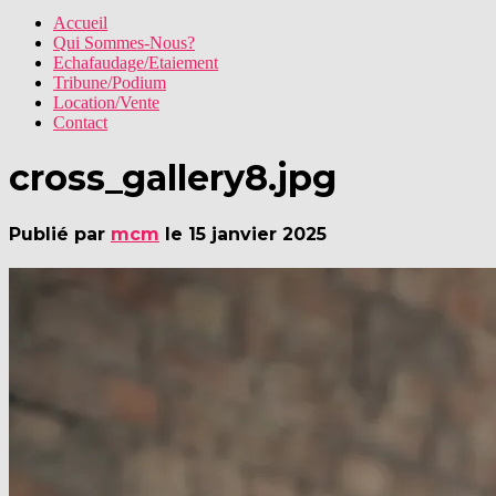
Accueil
Qui Sommes-Nous?
Echafaudage/Etaiement
Tribune/Podium
Location/Vente
Contact
cross_gallery8.jpg
Publié par
mcm
le
15 janvier 2025