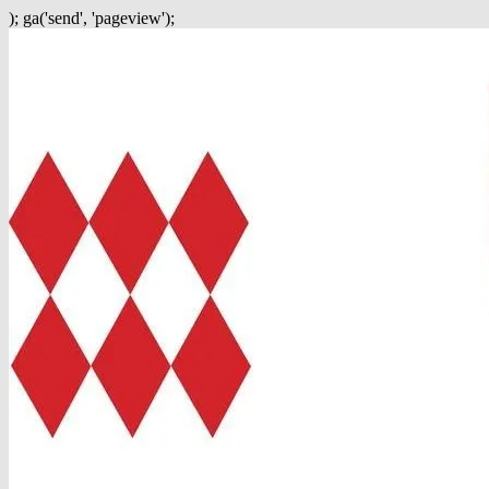
); ga('send', 'pageview');