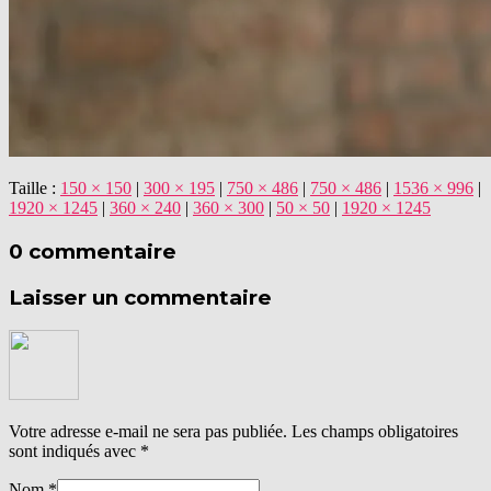
Taille :
150 × 150
|
300 × 195
|
750 × 486
|
750 × 486
|
1536 × 996
|
1920 × 1245
|
360 × 240
|
360 × 300
|
50 × 50
|
1920 × 1245
0 commentaire
Laisser un commentaire
Votre adresse e-mail ne sera pas publiée.
Les champs obligatoires
sont indiqués avec
*
Nom
*