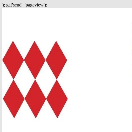
); ga('send', 'pageview');