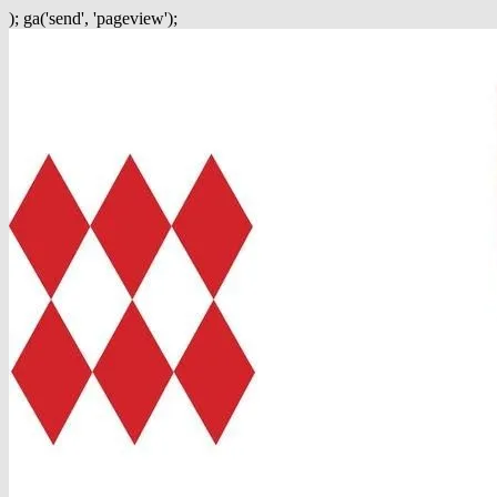
); ga('send', 'pageview');