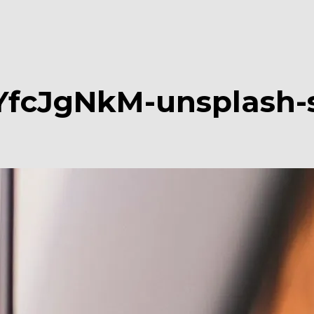
fcJgNkM-unsplash-s