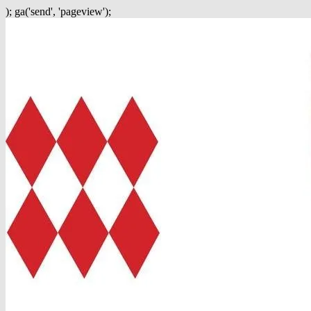
); ga('send', 'pageview');