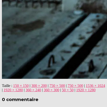
Taille :
150 × 150
|
300 × 200
|
750 × 500
|
750 × 500
|
1536 × 1024
|
1920 × 1280
|
360 × 240
|
360 × 300
|
50 × 50
|
1920 × 1280
0 commentaire