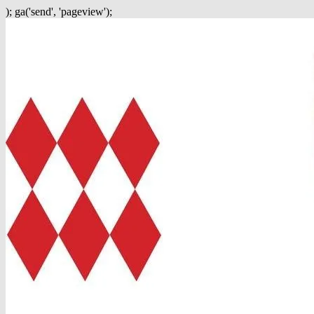
); ga('send', 'pageview');