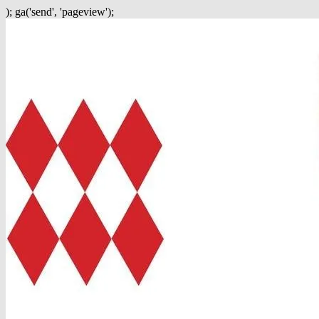
); ga('send', 'pageview');