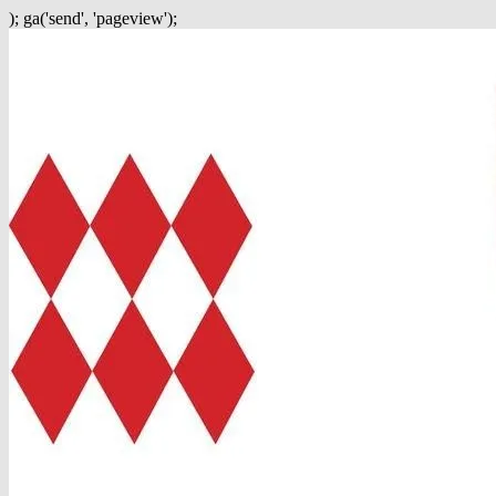
); ga('send', 'pageview');