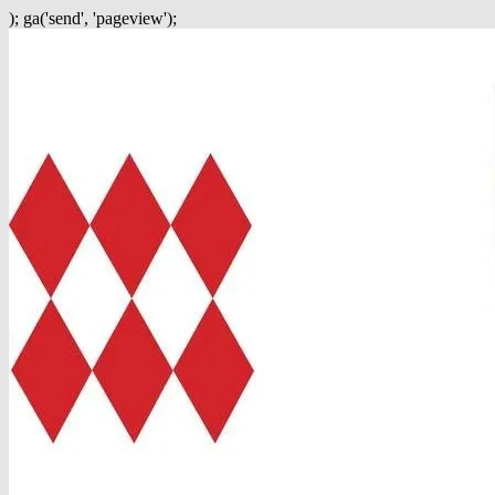
); ga('send', 'pageview');