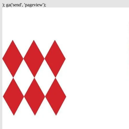
); ga('send', 'pageview');