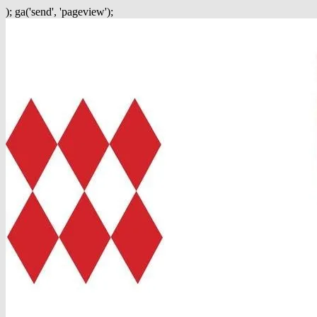
); ga('send', 'pageview');