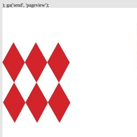
); ga('send', 'pageview');