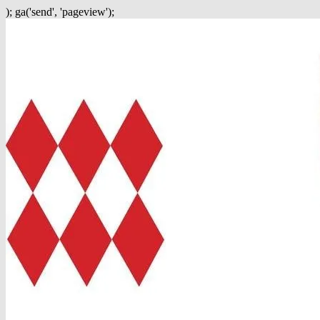
); ga('send', 'pageview');