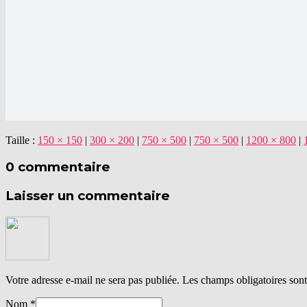
Taille :
150 × 150
|
300 × 200
|
750 × 500
|
750 × 500
|
1200 × 800
|
0 commentaire
Laisser un commentaire
Votre adresse e-mail ne sera pas publiée.
Les champs obligatoires son
Nom
*