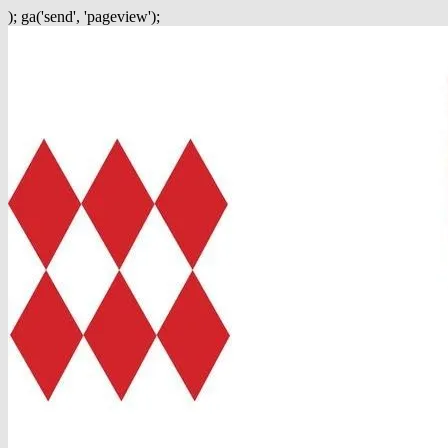
); ga('send', 'pageview');