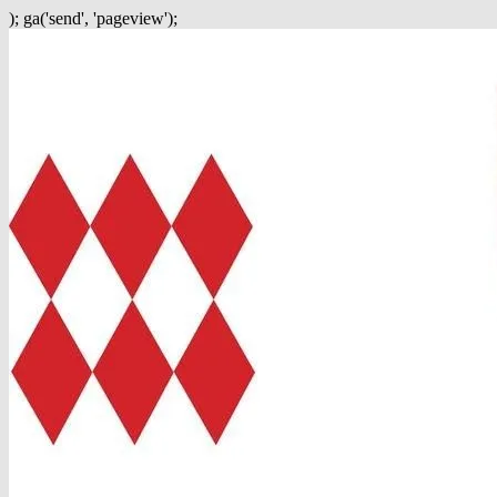
); ga('send', 'pageview');