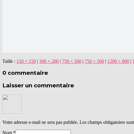
Taille :
150 × 150
|
300 × 200
|
750 × 500
|
750 × 500
|
1200 × 800
|
0 commentaire
Laisser un commentaire
Votre adresse e-mail ne sera pas publiée.
Les champs obligatoires son
Nom
*