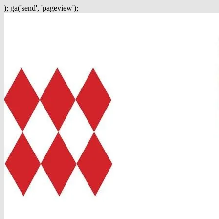
); ga('send', 'pageview');