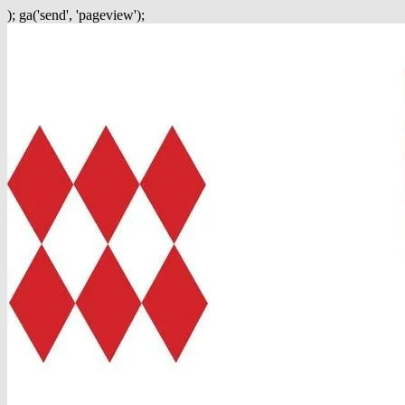
); ga('send', 'pageview');