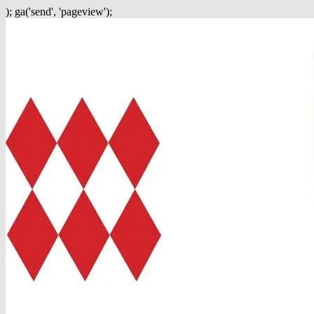
); ga('send', 'pageview');