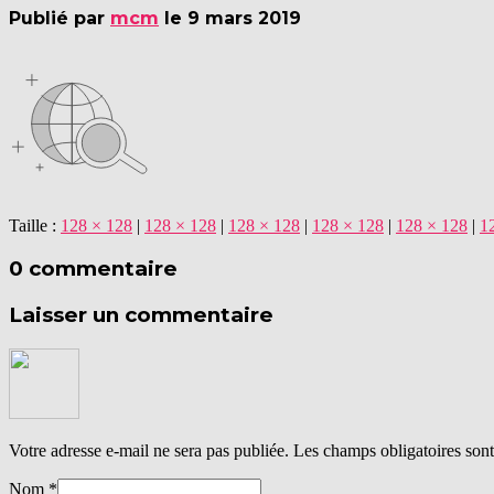
Publié par
mcm
le
9 mars 2019
Taille :
128 × 128
|
128 × 128
|
128 × 128
|
128 × 128
|
128 × 128
|
1
0 commentaire
Laisser un commentaire
Votre adresse e-mail ne sera pas publiée.
Les champs obligatoires son
Nom
*