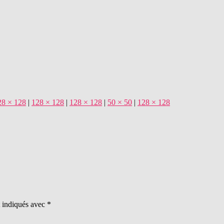
28 × 128
|
128 × 128
|
128 × 128
|
50 × 50
|
128 × 128
t indiqués avec
*