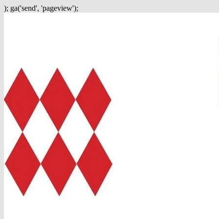
); ga('send', 'pageview');