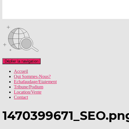
Déplier la navigation
Accueil
Qui Sommes-Nous?
Echafaudage/Etaiement
Tribune/Podium
Location/Vente
Contact
1470399671_SEO.pn