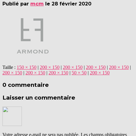
Publié par
mcm
le
28 février 2020
Taille :
150 × 150
|
200 × 150
|
200 × 150
|
200 × 150
|
200 × 150
|
200 × 150
|
200 × 150
|
200 × 150
|
50 × 50
|
200 × 150
0 commentaire
Laisser un commentaire
Votre adresse e-mail ne sera pas publiée.
Les champs obligatoires