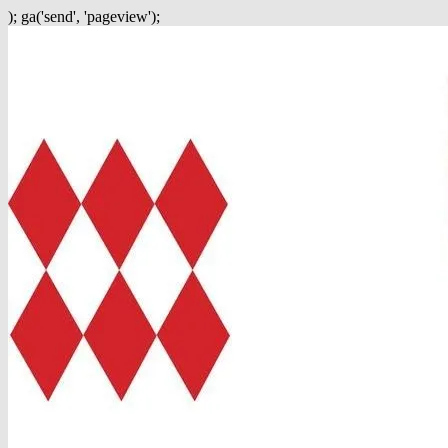
); ga('send', 'pageview');