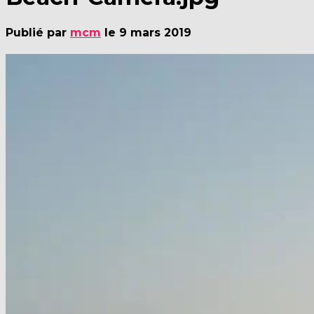
Publié par
mcm
le
9 mars 2019