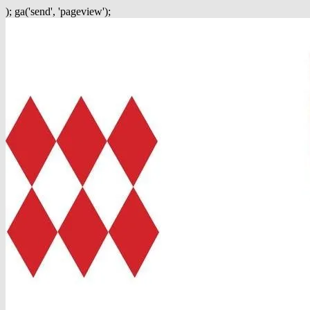
); ga('send', 'pageview');