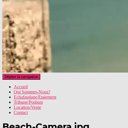
Déplier la navigation
Accueil
Qui Sommes-Nous?
Echafaudage/Etaiement
Tribune/Podium
Location/Vente
Contact
Beach-Camera.jpg