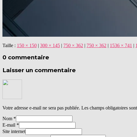
Taille :
150 × 150
|
300 × 145
|
750 × 362
|
750 × 362
|
1536 × 741
|
0 commentaire
Laisser un commentaire
Votre adresse e-mail ne sera pas publiée.
Les champs obligatoires son
Nom
*
E-mail
*
Site internet