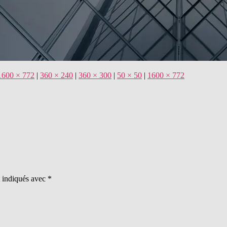
1600 × 772
|
360 × 240
|
360 × 300
|
50 × 50
|
1600 × 772
t indiqués avec
*