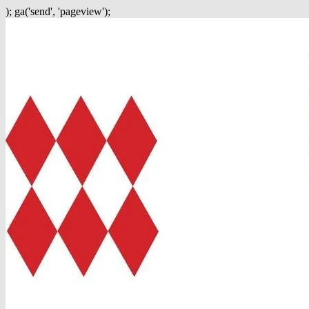
); ga('send', 'pageview');