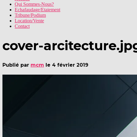
Qui Sommes-Nous?
Echafaudage/Etaiement
Tribune/Podium
Location/Vente
Contact
cover-arcitecture.jp
Publié par
mcm
le
4 février 2019