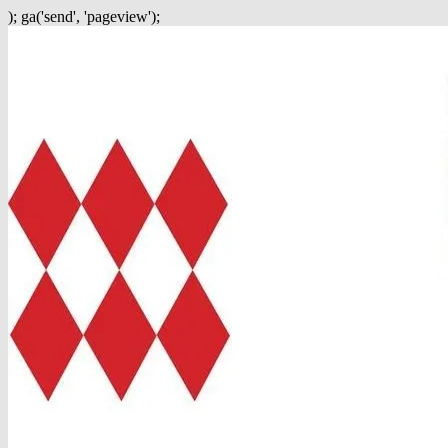
); ga('send', 'pageview');