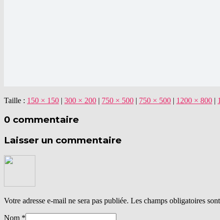
Taille :
150 × 150
|
300 × 200
|
750 × 500
|
750 × 500
|
1200 × 800
|
0 commentaire
Laisser un commentaire
Votre adresse e-mail ne sera pas publiée.
Les champs obligatoires son
Nom
*