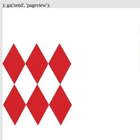
); ga('send', 'pageview');