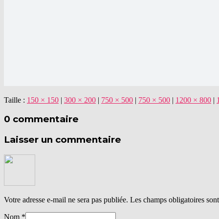
Taille :
150 × 150
|
300 × 200
|
750 × 500
|
750 × 500
|
1200 × 800
|
0 commentaire
Laisser un commentaire
Votre adresse e-mail ne sera pas publiée.
Les champs obligatoires son
Nom
*