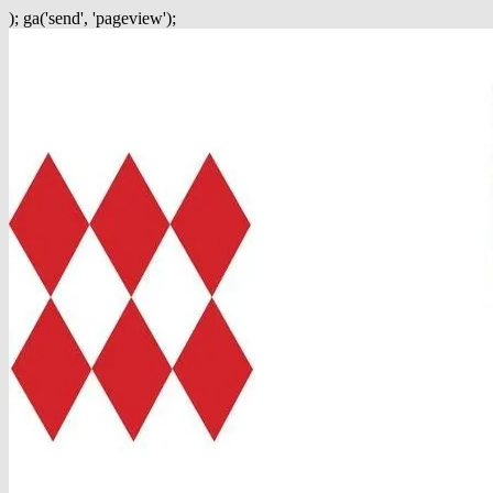
); ga('send', 'pageview');