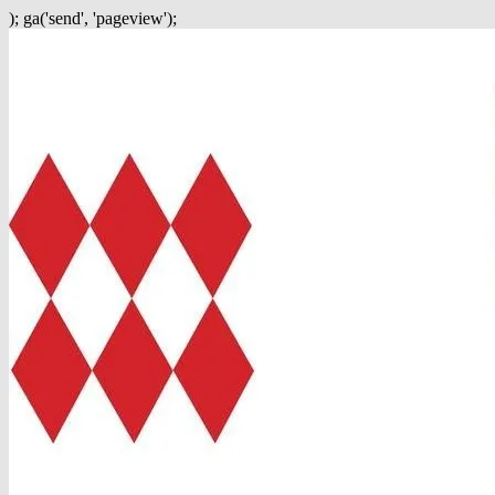
); ga('send', 'pageview');