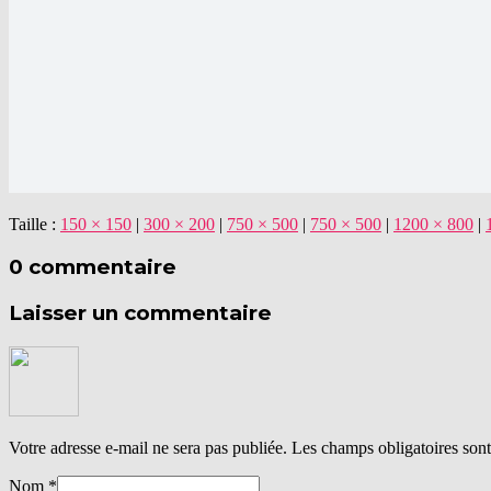
Taille :
150 × 150
|
300 × 200
|
750 × 500
|
750 × 500
|
1200 × 800
|
0 commentaire
Laisser un commentaire
Votre adresse e-mail ne sera pas publiée.
Les champs obligatoires son
Nom
*