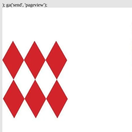
); ga('send', 'pageview');