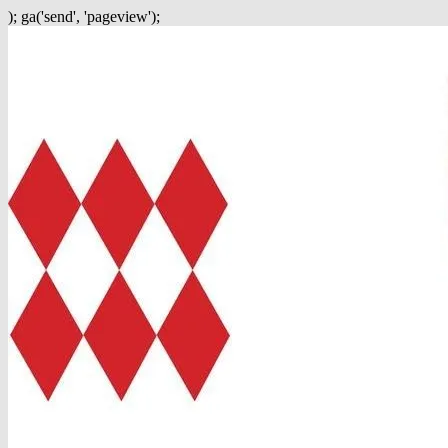
); ga('send', 'pageview');