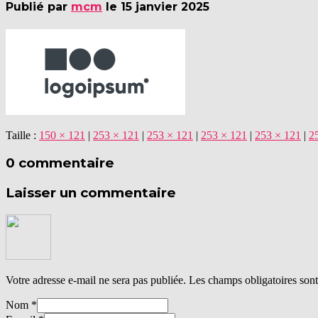
Publié par
mcm
le
15 janvier 2025
Taille :
150 × 121
|
253 × 121
|
253 × 121
|
253 × 121
|
253 × 121
|
2
0 commentaire
Laisser un commentaire
Votre adresse e-mail ne sera pas publiée.
Les champs obligatoires son
Nom
*